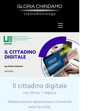
Il cittadino digitale
mar 28 mar
  |  
Voghera
Alfabetizzazione digitale presso l'Università
della Terza Età.