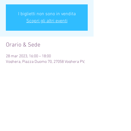
I biglietti non sono in vendita
Scopri gli altri eventi
Orario & Sede
28 mar 2023, 16:00 – 18:00
Voghera, Piazza Duomo 70, 27058 Voghera PV,
Italia
Condividi questo evento