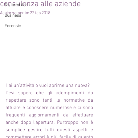
consulenza alle aziende
Taylored Arch.
Aggiornamento:
22 feb 2018
Business
Forensic
Hai un'attività o vuoi aprirne una nuova? 
Devi sapere che gli adempimenti da 
rispettare sono tanti, le normative da 
attuare e conoscere numerose e ci sono 
frequenti aggiornamenti da effettuare 
anche dopo l'apertura. Purtroppo non è 
semplice gestire tutti questi aspetti e 
commettere errori è più facile di quanto 