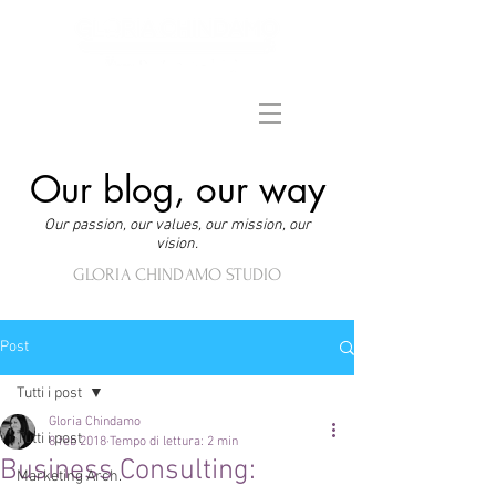
Our blog, our way
Our passion, our values, our mission, our
vision.
GLORIA CHINDAMO STUDIO
Post
Tutti i post
Gloria Chindamo
Tutti i post
8 feb 2018
Tempo di lettura: 2 min
Business Consulting:
Marketing Arch.