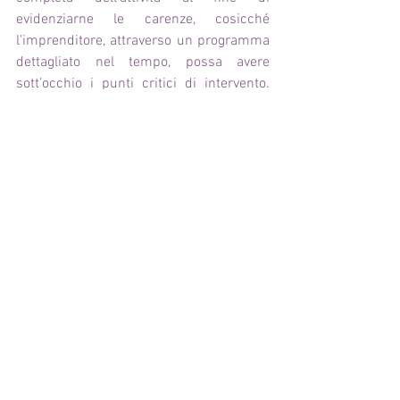
evidenziarne le carenze, cosicché 
l’imprenditore, attraverso un programma 
dettagliato nel tempo, possa avere 
sott’occhio i punti critici di intervento. 
L’azienda viene dunque seguita 
dall’esterno con suggerimenti continui e, 
tramite uno scadenziario, viene 
aggiornata costantemente sulle pratiche 
in scadenza che dovranno essere 
rinnovate, sulle normative di riferimento 
e sui possibili bandi pubblici di cui 
potrebbero beneficiare. L'incidenza 
dipende dalle ore e dal lavoro che dovrà 
essere fatto di volta in volta e i servizi 
possono essere annuali o periodici a 
seconda delle esigenze specifiche 
dell'attività. 