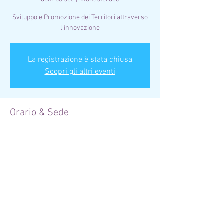
Sviluppo e Promozione dei Territori attraverso
l'innovazione
La registrazione è stata chiusa
Scopri gli altri eventi
Orario & Sede
03 set 2023, 17:00 – 17:45
Monasterace, 89040 Monasterace RC, Italia
Condividi questo evento