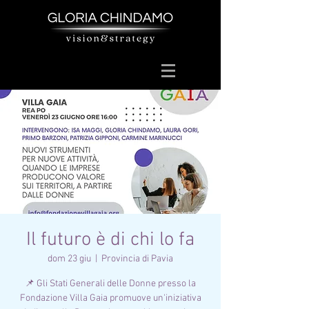
Il futuro è di chi lo fa
dom 23 giu
  |  
Provincia di Pavia
📌 Gli Stati Generali delle Donne presso la
Fondazione Villa Gaia promuove un'iniziativa