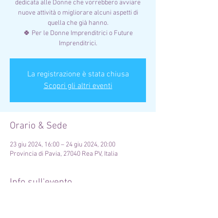
dedicata alle Donne che vorrebbero avviare
nuove attività o migliorare alcuni aspetti di
quella che già hanno.
🍀 Per le Donne Imprenditrici o Future
Imprenditrici.
La registrazione è stata chiusa
Scopri gli altri eventi
Orario & Sede
23 giu 2024, 16:00 – 24 giu 2024, 20:00
Provincia di Pavia, 27040 Rea PV, Italia
Info sull'evento
Incontro dedicato alle Donne Imprenditrici o
Future Imprenditrici.